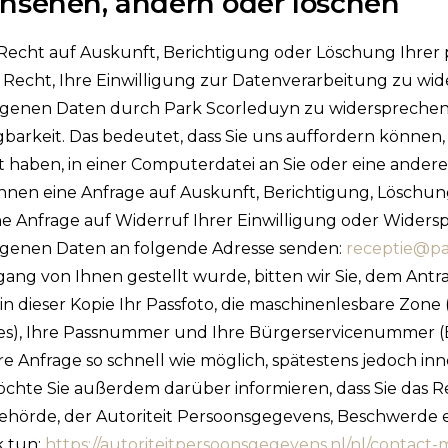
insehen, ändern oder löschen
 Recht auf Auskunft, Berichtigung oder Löschung Ihre
Recht, Ihre Einwilligung zur Datenverarbeitung zu wid
enen Daten durch Park Scorleduyn zu widersprechen,
barkeit. Das bedeutet, dass Sie uns auffordern können
t haben, in einer Computerdatei an Sie oder eine ande
önnen eine Anfrage auf Auskunft, Berichtigung, Lösch
e Anfrage auf Widerruf Ihrer Einwilligung oder Widers
genen Daten an folgende Adresse senden:
receptie@pa
ang von Ihnen gestellt wurde, bitten wir Sie, dem Antra
in dieser Kopie Ihr Passfoto, die maschinenlesbare Zo
es), Ihre Passnummer und Ihre Bürgerservicenummer (BS
e Anfrage so schnell wie möglich, spätestens jedoch in
hte Sie außerdem darüber informieren, dass Sie das Re
hörde, der Autoriteit Persoonsgegevens, Beschwerde e
k tun:
https://autoriteitpersoonsgegevens.nl/nl/contact