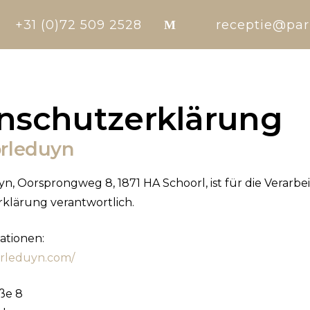
on
Mail
+31 (0)72 509 2528
receptie@par
nschutzerklärung
orleduyn
yn, Oorsprongweg 8, 1871 HA Schoorl, ist für die Vera
klärung verantwortlich.
ationen:
orleduyn.com/
ße 8