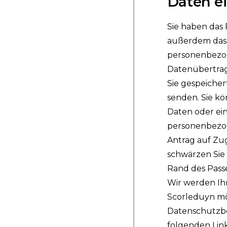
Daten e
Sie haben das
außerdem das 
personenbezog
Datenübertrag
Sie gespeicher
senden. Sie k
Daten oder ein
personenbezo
Antrag auf Zug
schwärzen Sie 
Rand des Pass
Wir werden Ihr
Scorleduyn möc
Datenschutzbe
folgenden Lin