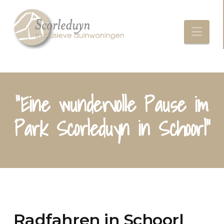
Nav
"Eine wundervolle Pause im
Park Scorleduyn in Schoorl"
Radfahren in Schoorl